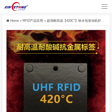
Home
»
RFID产品应用
»
超强耐高温【420C°】铁水包发动机炉渣酸碱池熔炉铸钢厂RFID电子标签