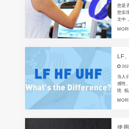
您是
您实
文中，
可能会
MOR
潮，
距离
LF
202
当人
感性
统 低
Hz
MOR
过电
压。
使用