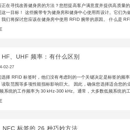
否正在寻找改善健身房的方法？您想提高客户满意度并提供高质量的
现这一目标！ 这些腕带专为健身房和健身中心使用而设计。它们为
我们将探讨您应该在健身房中使用 RFID 腕带的原因。 什么是 R
想到 Wi-Fi 或蓝牙。如果我们告诉您有一种比蓝牙更高效的无线
E
它有望给许多行业带来革命性的变化。 射频识别 (RFID) 使用
蓝牙技术类似，但它使…
、HF、UHF 频率：有什么区别
4-02-27
们选择 RFID 标签时，他们没有考虑到的一个关键决定是标签的频
、读取范围等多项性能指标影响巨大。 因此，确保您选择适合您的业
频系统的工作频率为 30 kHz-300 kHz。通常，大多数低频系统的工
。低频系统的读取范围为 10 厘米，其读取速度低于高频系统。此外
E
感耦合起作用。RFID标签线圈和读取器线圈之间存在变压器耦合
…
 NFC 标签的 26 种巧妙方法