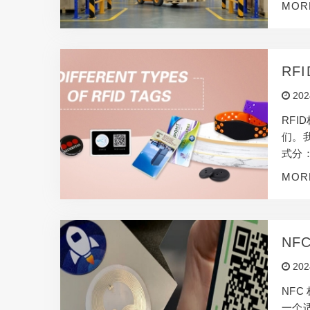
MOR
自动
合，
RF
202
RF
们。
式分：
标签 
MOR
能量转
指…
NF
202
NF
一个