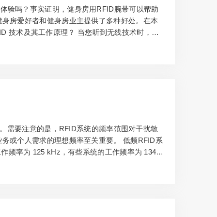
体验吗？事实证明，健身房用RFID腕带可以帮助
健身房爱好者和健身房业主提供了多种好处。在本
FID 技术及其工作原理？ 当您听到无线技术时，您
技术怎么办？没错，RFID 技术是无线通信的新浪
无线电信号来识别、跟踪和管理物体。其磁感应概念与短
率。需要注意的是，RFID系统的频率范围对干扰敏
务或个人需求的理想频率至关重要。 低频RFID系
作频率为 125 kHz，有些系统的工作频率为 134 k
，它对无线电波干扰的反应不那么灵敏。 低频主要通
。阅读器的交变场还在天线中产生电压，用作电源电