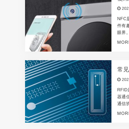
202
NF
件有
眼界
甲标
MOR
卡等。
签的
常见
202
RF
器通
通信
ID芯
MOR
O/IE