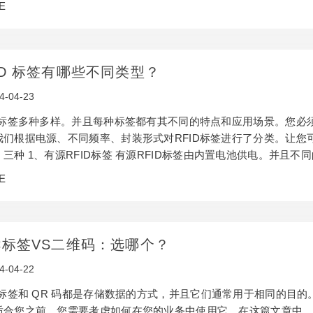
E
识别系统，通过射频信号自动识别目标对象并获取相关数据。 RFID
为资产的日常管理提供…
ID 标签有哪些不同类型？
4-04-23
ID标签多种多样。并且每种标签都有其不同的特点和应用场景。您必
我们根据电源、不同频率、封装形式对RFID标签进行了分类。让您可
三种 1、有源RFID标签 有源RFID标签由内置电池供电。并且不
无源 RFID 标签不包含电池。它的电源是从RFID阅读器获得的。
E
换成电能。这将激活RFID标签中的芯片，并发送RFID芯片中的数
C标签VS二维码：选哪个？
4-04-22
C 标签和 QR 码都是存储数据的方式，并且它们通常用于相同的目
适合您之前，您需要考虑如何在您的业务中使用它。在这篇文章中，我们