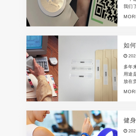
我们
程以
MOR
链接
所提
如何
202
多年
用途
放在
报告
MOR
以在
的范
健身
202