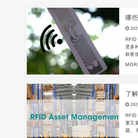
哪些
202
RFI
受多种
标签使
HF 
MOR
范围可
了解
202
RF
要又
题。
RF