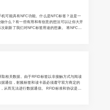
机可能具有NFC功能。什么是NFC标签？这是一
能做什么？有一些有用和有创意的想法可以让你大开
再次刷新了我们对NFC标签用途的想象。 将NFC指
用担心忘记忘记您的公交卡、门禁卡、电梯卡、支付
戴设备已经存在。Arrow 推出带有内置 NFC 标
获取相关数据。由于RFID标签以非接触方式与阅读
数据通信，射频标签和读卡器必须遵守双方商定的
从而无法进行数据通信。 RFID标准和协议是RF
O11784、ISO11785、ISO/IEC 14443、IS
系…