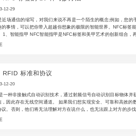
3-12-29
C是近场通信的缩写，对我们来说不再是一个陌生的概念;例如，您的手
趣的事情，可以把你带入超越你想象的极限的智能世界。NFC标签
。 1、智能指甲 NFC智能指甲是NFC标签和美甲艺术的创新组合，
签嵌入指甲并将其贴在手指上，然后是时候见证奇迹了。您再也不
E
NFC智能指甲可以帮助您完成所有任务。 2、智能服装 NFC智能可穿
智能衬衫。 消费者…
 RFID 标准和协议
3-12-20
ID是一种非接触式自动识别技术，通过射频信号自动识别目标物体并
信，因此存在无线空间通道。 如果我们想实现安全、可靠和高效的
协议。否则，他们将无法理解对方在说什么，也无法跟上对方的步伐，
片设计的基础。目前，国际上常见的RFID标准和协议有ISO/IEC 18000、IS
E
C 15693、EPC Gen2等。 1、ISO/IEC 18000系列 ISO/IEC 18000