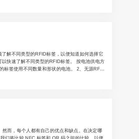
资产管理系统将RFID技术与网络、软件技术相结
须了解不同类型的RFID标签，以便知道如何选择它
以快速了解不同类型的RFID标签。 按电池供电方
同的标签使用不同数量和形状的电池。 2、无源RFID
当它靠近RFID阅读器时，它的天线将接收到的电磁波
据。 3、半无源标签 半无源RFID标签作为一种特殊
的。然而，每个人都有自己的优点和缺点。在决定哪
将比较 NFC 标签和 QR 码之间的比较，以便