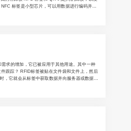
 NFC 标签是小型芯片，可以用数据进行编码并编
如：NFC 标签用于存储不同类型的信息，如 URL
可以直接在您的移动设备屏幕上显示有关您的业务或
普及和需求的增加，它已被应用于其他用途。其中一种
文件跟踪？ RFID标签被贴在文件袋和文件上，然后
过它时，它就会从标签中获取数据并向服务器或数据库
多个物品。还有一些阅读器采用电池供电，因此可
以找到特定标记的文档？ 您可以找到特定标记文档