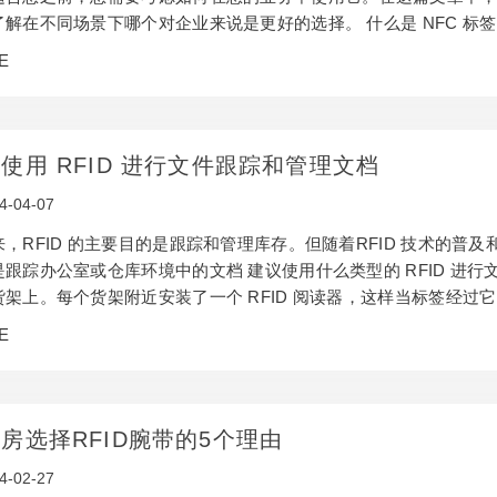
了解在不同场景下哪个对企业来说是更好的选择。 什么是 NFC 标签
执行各种任务。 它们用于许多应用，例如广告、零售和访问控制。 例
E
、联系方式等。当您将移动设备靠近它们时（4 厘米以内），它们
供的服务的相关信息…
使用 RFID 进行文件跟踪和管理文档
4-04-07
来，RFID 的主要目的是跟踪和管理库存。但随着RFID 技术的
是跟踪办公室或仓库环境中的文档 建议使用什么类型的 RFID 进行
货架上。每个货架附近安装了一个 RFID 阅读器，这样当标签经
。 阅读器可以是手持设备，也可以固定在墙上，以便一次快速扫描
E
没有电源的地方（例如，在抗震救灾营地）使用。 在什么范围内可
围取决于所使用的标签类型和阅…
房选择RFID腕带的5个理由
4-02-27