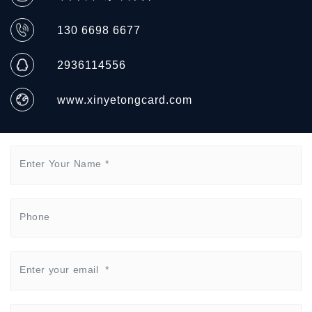
130 6698 6677
2936114556
www.xinyetongcard.com