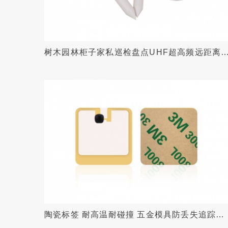
树木园林柜子家私巡检盘点UHF超高频远距离
别RIFD钉子电子标签
陶瓷标签 耐高温耐碰撞 五金模具防丢失追踪管
理RFID标签