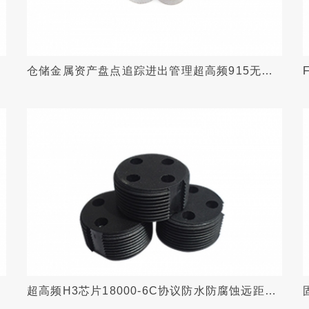
识
仓储金属资产盘点追踪进出管理超高频915无源
识别PCB抗金属标签
超高频H3芯片18000-6C协议防水防腐蚀远距离
RFID电子垃圾桶标签