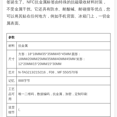
签诞生了。NFC抗金属标签由特殊的抗磁吸收材料封装，
不受金属干扰。它还具有防水、耐酸碱、耐碰撞等优点，您
可以将其贴在任何地方，例如手机背面、冰箱门上，一切金
属表面。
参数
材料
抗金属
方形：18*18MM/35*35MM/45*45MM 圆形：
尺寸
18MM/20MM/25MM/35MM/40MM/45MM 矩形：
12*20MM/15*20MM/15*30MM
芯片
N-TAG213/215/216，F08，MF S50/S70等
记忆
888字节
工艺
品可
唯一二维码，数据编码，抗金属，加密，定制印刷
用
送货
/。
细节