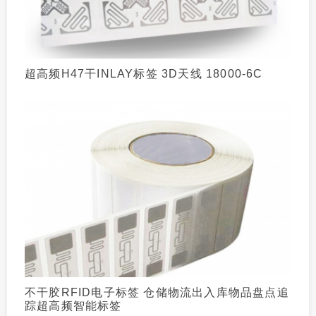
超高频H47干INLAY标签 3D天线 18000-6C
不干胶RFID电子标签 仓储物流出入库物品盘点追
踪超高频智能标签