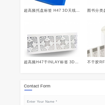
超高频托盘标签 H47 3D天线
图书分类
360度无死角读取 IMPINJ M4E
15693
芯片
RFID图
超高频H47干INLAY标签 3D天
不干胶RF
线 18000-6C
出入库物
能标签
Contact Form