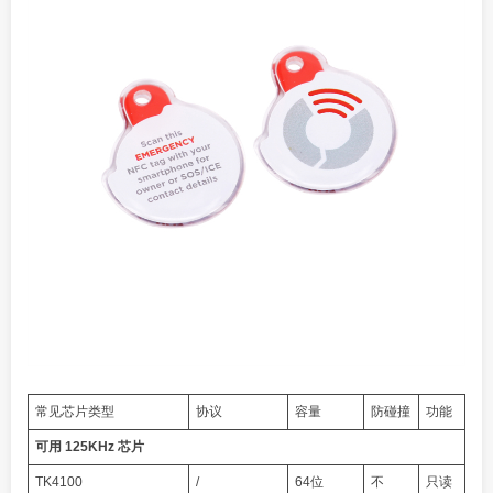
常见芯片类型
协议
容量
防碰撞
功能
可用 125KHz 芯片
TK4100
/
64位
不
只读