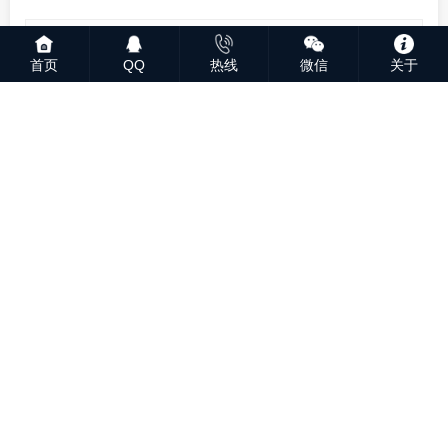
首页
QQ
热线
微信
关于
SEND MESSAGE
© 2023 深圳市鑫业通科技发展有限公司版权所有
粤ICP备
2023069244号
粤公网安备44030702005542号