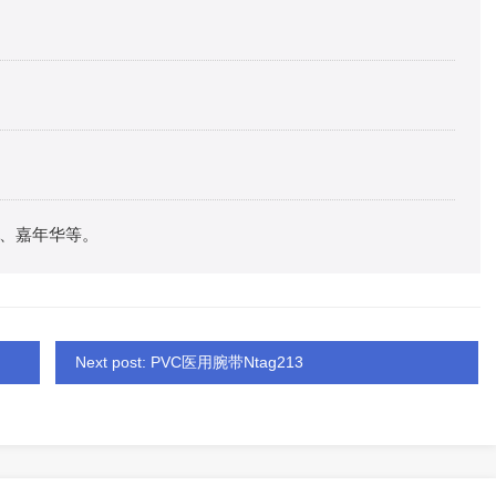
、嘉年华等。
Next post: PVC医用腕带Ntag213