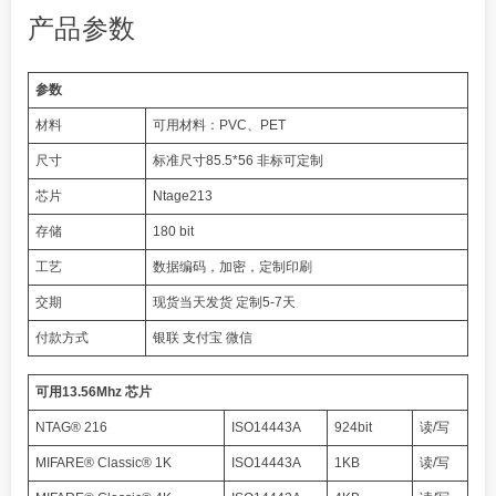
产品参数
参数
材料
可用材料：PVC、PET
尺寸
标准尺寸85.5*56 非标可定制
芯片
Ntage213
存储
180 bit
工艺
数据编码，加密，定制印刷
交期
现货当天发货 定制5-7天
付款方式
银联 支付宝 微信
可用13.56Mhz 芯片
NTAG® 216
ISO14443A
924bit
读/写
MIFARE® Classic® 1K
ISO14443A
1KB
读/写