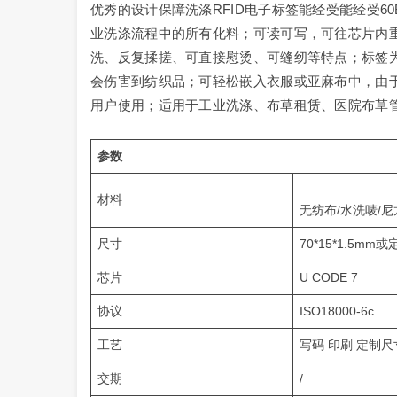
优秀的设计保障洗涤RFID电子标签能经受能经受60B
业洗涤流程中的所有化料；可读可写，可往芯片内重
洗、反复揉搓、可直接慰烫、可缝纫等特点；标签
会伤害到纺织品；可轻松嵌入衣服或亚麻布中，由
用户使用；适用于工业洗涤、布草租赁、医院布草
参数
材料
无纺布/水洗唛/尼
尺寸
70*15*1.5mm
芯片
U CODE 7
协议
ISO18000-6c
工艺
写码 印刷 定制尺
交期
/