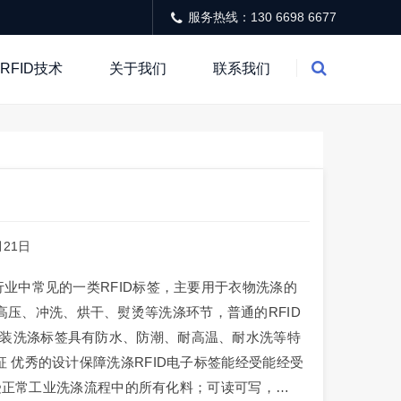
服务热线：130 6698 6677
RFID技术
关于我们
联系我们
1月21日
行业中常见的一类RFID标签，主要用于衣物洗涤的
压、冲洗、烘干、熨烫等洗涤环节，普通的RFID
服装洗涤标签具有防水、防潮、耐高温、耐水洗等特
征 优秀的设计保障洗涤RFID电子标签能经受能经受
，能承受正常工业洗涤流程中的所有化料；可读可写，…