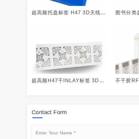
超高频托盘标签 H47 3D天线
图书分类
360度无死角读取 IMPINJ M4E
15693
芯片
RFID图
超高频H47干INLAY标签 3D天
不干胶RF
线 18000-6C
出入库物
能标签
Contact Form