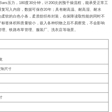
ars压力，180度30分钟，计200次的预干燥流程，能承受正常工
复写入内容，数据可保存20年；具有耐高温、耐高湿、耐水
为柔软的白色小条，柔质纺织布封装，在保障读取性能的同时不
于标签体积和质量较小，嵌入各种织物之后不易察觉，不会影响
管理、铁路布草管理、服装厂、洗衣店等场景。
龙
或定制尺寸
寸