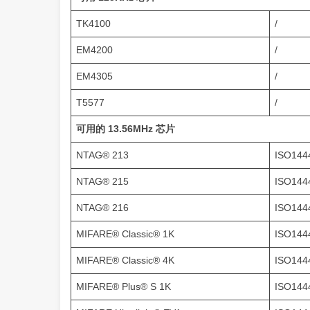
TK4100
/
EM4200
/
EM4305
/
T5577
/
可用的 13.56MHz 芯片
NTAG® 213
ISO144
NTAG® 215
ISO144
NTAG® 216
ISO144
MIFARE® Classic® 1K
ISO144
MIFARE® Classic® 4K
ISO144
MIFARE® Plus® S 1K
ISO144