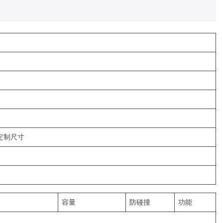
 定制尺寸
容量
防碰撞
功能