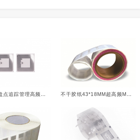
盘点追踪管理高频
不干胶纸43*18MM超高频MR6
国产兼容ICODEX芯片
芯片美标零售业电子标签
书标签