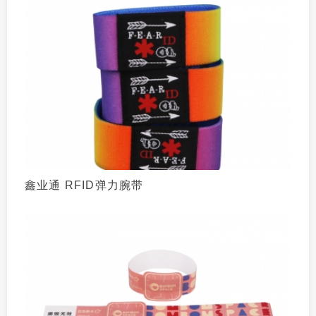
鑫业通 RFID弹力腕带