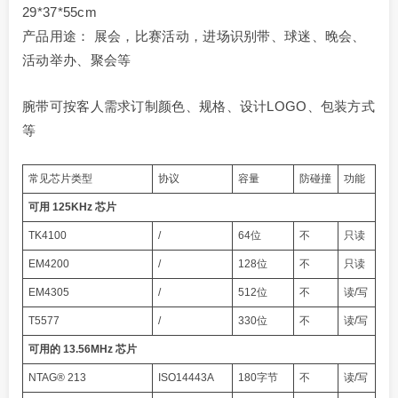
29*37*55cm
产品用途： 展会，比赛活动，进场识别带、球迷、晚会、
活动举办、聚会等
腕带可按客人需求订制颜色、规格、设计LOGO、包装方式
等
常见芯片类型
协议
容量
防碰撞
功能
可用 125KHz 芯片
TK4100
/
64位
不
只读
EM4200
/
128位
不
只读
EM4305
/
512位
不
读/写
T5577
/
330位
不
读/写
可用的 13.56MHz 芯片
NTAG® 213
ISO14443A
180字节
不
读/写